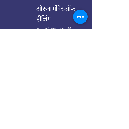
ओरजा मंदिर ऑफ
हीलिंग
अपनी पूरी क्षमता तक पहुँचें
ऊरजा मंदिर रेणु ठाकुर द्वारा
मेल:
oorjaatempleinfo@gmail.com
मेरी साप्ताहिक पोस्ट प्राप्त करें ध्यान से जीने पर